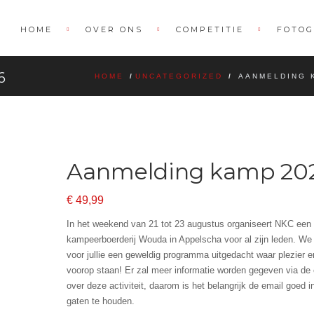
HOME
OVER ONS
COMPETITIE
FOTOG
6
HOME
/
UNCATEGORIZED
/
AANMELDING 
Aanmelding kamp 20
€
49,99
In het weekend van 21 tot 23 augustus organiseert NKC een 
kampeerboerderij Wouda in Appelscha voor al zijn leden. W
voor jullie een geweldig programma uitgedacht waar plezier en
voorop staan! Er zal meer informatie worden gegeven via de 
over deze activiteit, daarom is het belangrijk de email goed i
gaten te houden.