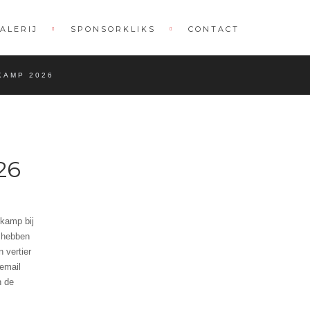
ALERIJ
SPONSORKLIKS
CONTACT
KAMP 2026
26
kamp bij
e hebben
 vertier
email
n de