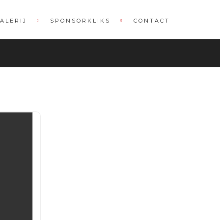
ALERIJ
SPONSORKLIKS
CONTACT