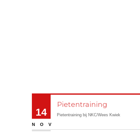
Pietentraining
14
Pietentraining bij NKC/Wees Kwiek
NOV