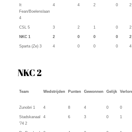
It
4
4
2
0
2
Fean/Boelenslaan
4
CSL 5
3
2
1
0
2
NKC 1
2
0
0
0
2
Sparta (Ze) 3
4
0
0
0
4
NKC 2
Team
Wedstrijden
Punten
Gewonnen
Gelijk
Verlor
Zunobri 1
4
8
4
0
0
Stadskanaal
4
6
3
0
1
'74 2