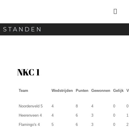
STANDEN
NKC 1
Team
Wedstrijden
Punten
Gewonnen
Gelijk
V
Noordenveld 5
4
8
4
0
0
Heerenveen 4
4
6
3
0
1
Flamingo's 4
5
6
3
0
2