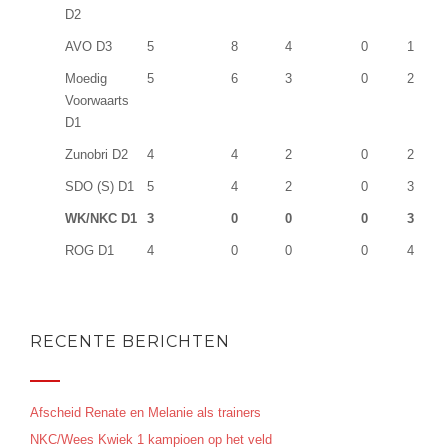
D2
AVO D3
5
8
4
0
1
Moedig
5
6
3
0
2
Voorwaarts
D1
Zunobri D2
4
4
2
0
2
SDO (S) D1
5
4
2
0
3
WK/NKC D1
3
0
0
0
3
ROG D1
4
0
0
0
4
RECENTE BERICHTEN
Afscheid Renate en Melanie als trainers
NKC/Wees Kwiek 1 kampioen op het veld