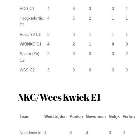
ROG C1
4
6
3
0
1
Hoogkerk/Nic.
4
5
2
1
1
C2
Roda '70 C1
3
3
1
1
1
WK/NKC C1
4
2
1
0
3
Sparta (Ze)
2
0
0
0
2
C2
WSS C2
3
0
0
0
3
NKC/Wees Kwiek E1
Team
Wedstrijden
Punten
Gewonnen
Gelijk
Verlor
Noordenveld
4
8
4
0
0