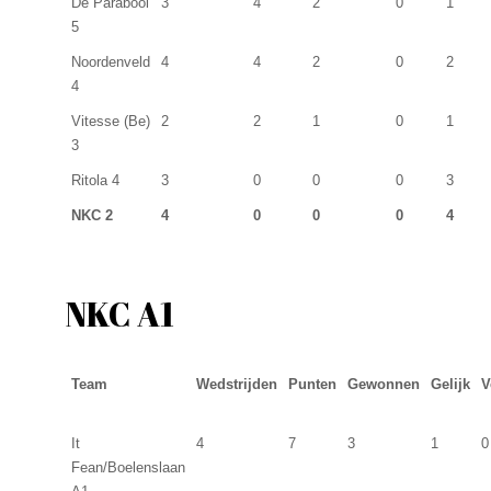
De Parabool
3
4
2
0
1
5
Noordenveld
4
4
2
0
2
4
Vitesse (Be)
2
2
1
0
1
3
Ritola 4
3
0
0
0
3
NKC 2
4
0
0
0
4
NKC A1
Team
Wedstrijden
Punten
Gewonnen
Gelijk
V
It
4
7
3
1
0
Fean/Boelenslaan