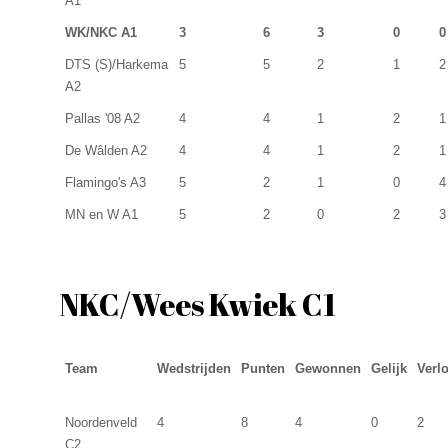
A1
WK/NKC A1
3
6
3
0
0
DTS (S)/Harkema
5
5
2
1
2
A2
Pallas '08 A2
4
4
1
2
1
De Wâlden A2
4
4
1
2
1
Flamingo's A3
5
2
1
0
4
MN en W A1
5
2
0
2
3
NKC/Wees Kwiek C1
Team
Wedstrijden
Punten
Gewonnen
Gelijk
Verl
Noordenveld
4
8
4
0
2
C2