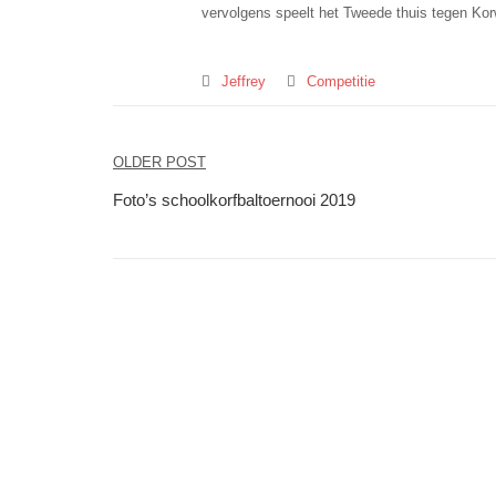
vervolgens speelt het Tweede thuis tegen Korwi
Jeffrey
Competitie
Bericht
OLDER POST
navigatie
Foto’s schoolkorfbaltoernooi 2019