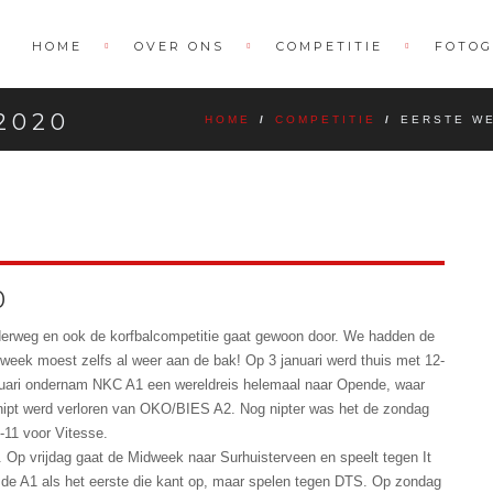
HOME
OVER ONS
COMPETITIE
FOTOG
2020
HOME
/
COMPETITIE
/
EERSTE WE
0
nderweg en ook de korfbalcompetitie gaat gewoon door. We hadden de
idweek moest zelfs al weer aan de bak! Op 3 januari werd thuis met 12-
ari ondernam NKC A1 een wereldreis helemaal naar Opende, waar
) nipt werd verloren van OKO/BIES A2. Nog nipter was het de zondag
-11 voor Vitesse.
Op vrijdag gaat de Midweek naar Surhuisterveen en speelt tegen It
de A1 als het eerste die kant op, maar spelen tegen DTS. Op zondag