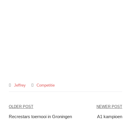
Jeffrey
Competitie
Bericht
OLDER POST
NEWER POST
navigatie
Recrestars toernooi in Groningen
A1 kampioen