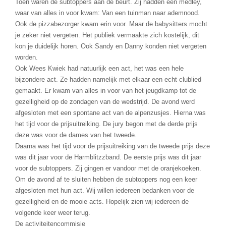
Toen waren de subtoppers aan de beurt. Zij hadden een medley,
waar van alles in voor kwam: Van een tuinman naar ademnood.
Ook de pizzabezorger kwam erin voor. Maar de babysitters mocht
je zeker niet vergeten. Het publiek vermaakte zich kostelijk, dit
kon je duidelijk horen. Ook Sandy en Danny konden niet vergeten
worden.
Ook Wees Kwiek had natuurlijk een act, het was een hele
bijzondere act. Ze hadden namelijk met elkaar een echt clublied
gemaakt. Er kwam van alles in voor van het jeugdkamp tot de
gezelligheid op de zondagen van de wedstrijd. De avond werd
afgesloten met een spontane act van de alpenzusjes. Hierna was
het tijd voor de prijsuitreiking. De jury begon met de derde prijs
deze was voor de dames van het tweede.
Daarna was het tijd voor de prijsuitreiking van de tweede prijs deze
was dit jaar voor de Harmblitzzband. De eerste prijs was dit jaar
voor de subtoppers. Zij gingen er vandoor met de oranjekoeken.
Om de avond af te sluiten hebben de subtoppers nog een keer
afgesloten met hun act. Wij willen iedereen bedanken voor de
gezelligheid en de mooie acts. Hopelijk zien wij iedereen de
volgende keer weer terug.
De activiteitencommisie