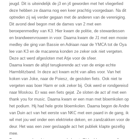
jeugd. Dit is uiteindelijk de j3 en j4 geworden met het vliegerlied
deze hebben ze daarna nog een keer prachtig voorgedaan. Na dit
optreden zij wij verder gegaan met de anderen van de vereniging.
Dit avond deel begon met de dames van 2 met een
beroepenmedley van K3. Hier kwam de politie, de stewardessen
en brandweervrouwen in voor. Daarna kwam de J1 met een mooie
medley die ging van Bassie en Adriaan naar de YMCA tot de Oya
lee van K3 en de macarena konden ze zeker ook niet vergeten.
Deze act werd afgesloten met Atje voor de sfeer.
Daarna kwam de altijd terugkerende act van de enige echte
Harmblitzband. In deze act kwam echt van alles voor. Van het
koken van Joke, naar de Poiesz, de gestolen fiets. Ook niet te
vergeten was boer Harm er ook zeker bij. Ook werd er rondgereisd
naar Moskou. Er was een fiets gejat. Ze sloten de act af met een
thank you for music. Daarna kwam er een man met bloemkolen op
het podium. Hij had hele grote bloemkolen. Daarna begon de Andre
van Duin act van het eerste van NKC met een paard in de gang, ik
wil met jou wel onder een elektrieke deken, en zandzakken voor de
deur. Het was een zeer geslaagde act het publiek klapte gezellig
mee.