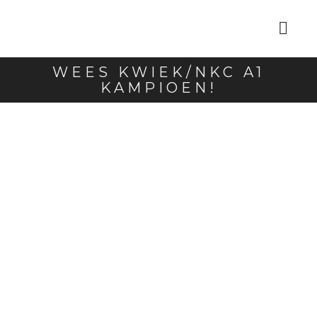
WEES KWIEK/NKC A1
KAMPIOEN!